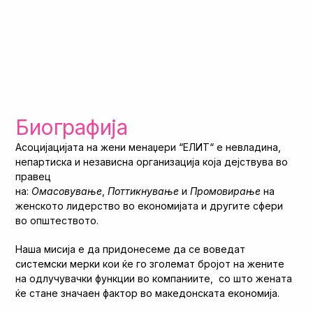
Биографија
Асоцијацијата на жени менаџери “ЕЛИТ“ е невладина,
непартиска и независна организација која дејствува во
правец
на:
Омасовување
,
Поттикнување
и
Промовирање
на
женското лидерство во економијата и другите сфери
во општеството.
Наша мисија е да придонесеме да се воведат
системски мерки кои ќе го зголемат бројот на жените
на одлучувачки функции во компаниите, со што жената
ќе стане значаен фактор во македонската економија.