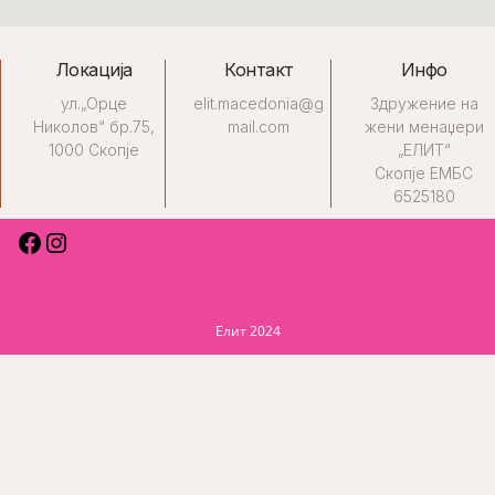
Локација
Контакт
Инфо
ул.„Орце
elit.macedonia@g
Здружение на
Николов“ бр.75,
mail.com
жени менаџери
1000 Скопје
„ЕЛИТ“
Скопје ЕМБС
6525180
Елит 2024