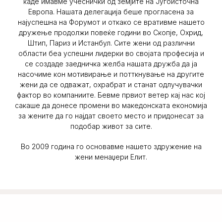
каде имавме учеснички од земјите на Југоисточна
Европа. Нашата делегација беше прогласена за
најуспешна на Форумот и откако се вративме нашето
дружење продолжи повеќе години во Скопје, Охрид,
Штип, Париз и Истанбул. Сите жени од различни
области беа успешни лидерки во својата професија и
се создаде заедничка желба нашата дружба да ја
насочиме кон мотивирање и потткнување на другите
жени да се одважат, охрабрат и станат одлучувачки
фактор во компаниите. Бевме првиот ветер кај нас кој
сакаше да донесе промени во македонската економија
за жените да го најдат своето место и придонесат за
подобар живот за сите.
Во 2009 година го основавме нашето здружение на
жени менаџери Елит.