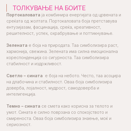
ТОЛКУВАЊЕ НА БОИТЕ
Портокаловата
ја комбинира енергијата од црвената и
среќата од жолтата. Портокаловата боја претставува
ентузијазам, фасцинација, среќа, креативност,
решителност, успех, охрабрување и поттикнување.
Зелената
е боја на природата. Таа симболизира раст,
хармонија, свежина. Зелената има силна емоционална
кореспонденција со сигурноста. Таа симболизира
стабилност и издржливост.
Светло – с
ината
е боја на небото. Често, таа асоцира
на длабочина и стабилност. Оваа боја симболизира
доверба, лојалност, мудрост, самодоверба и
интелигенција.
Темно – сината
се смета како корисна за телото и
умот. Сината е силно поврзана со спокојството и
смиреноста. Оваа боја симболизира знаење, моќ и
сериозност.