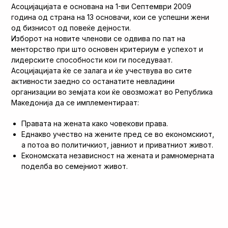
Асоцијацијата е основана на 1-ви Септември 2009
година од страна на 13 основачи, кои се успешни жени
од бизнисот од повеќе дејности.
Изборот на новите членови се одвива по пат на
менторство при што основен критериум е успехот и
лидерските способности кои ги поседуваат.
Асоцијацијата ќе се залага и ќе учествува во сите
активности заедно со останатите невладини
организации во земјата кои ќе овозможат во Република
Македонија да се имплементираат:
Правата на жената како човекови права.
Еднакво учество на жените пред се во економскиот,
а потоа во политичкиот, јавниот и приватниот живот.
Економската независност на жената и рамномерната
поделба во семејниот живот.