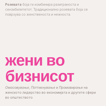
Розевата
боја ги комбинира разиграноста и
сензибилитетот. Традиционално розевата боја се
поврзува со женственоста и нежноста.
жени во
бизнисот
Омасовување
,
Поттикнување
и
Промовирање
на
женското лидерство во економијата и другите сфери
во општеството