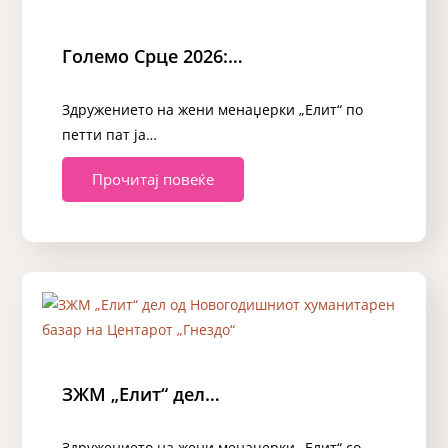
Големо Срце 2026:…
Здружението на жени менаџерки „Елит“ по
петти пат ја…
Прочитај повеќе
ЗЖМ „Елит“ дел…
Здружението на жени менаџерки „Елит“ со