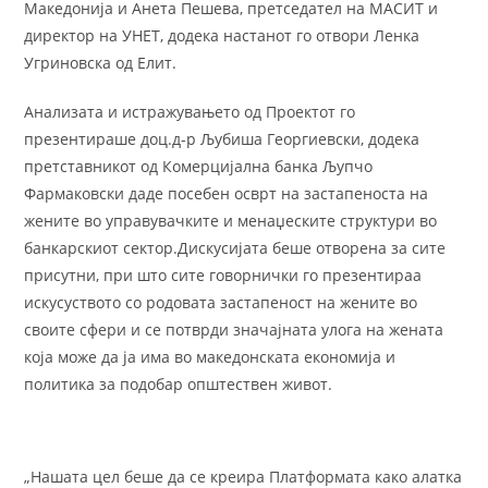
Македонија и Анета Пешева, претседател на МАСИТ и
директор на УНЕТ, додека настанот го отвори Ленка
Угриновска од Елит.
Анализата и истражувањето од Проектот го
презентираше доц.д-р Љубиша Георгиевски, додека
претставникот од Комерцијална банка Љупчо
Фармаковски даде посебен осврт на застапеноста на
жените во управувачките и менаџеските структури во
банкарскиот сектор.Дискусијата беше отворена за сите
присутни, при што сите говорнички го презентираа
искусуството со родовата застапеност на жените во
своите сфери и се потврди значајната улога на жената
која може да ја има во македонската економија и
политика за подобар општествен живот.
„Нашата цел беше да се креира Платформата како алатка