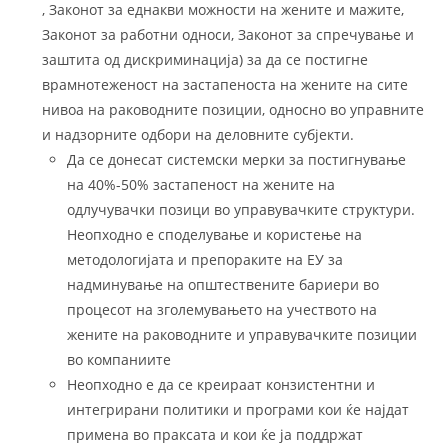
, Законот за еднакви можности на жените и мажите,
Законот за работни односи, Законот за спречување и
заштита од дискриминација) за да се постигне
врамнотеженост на застапеноста на жените на сите
нивоа на раководните позиции, односно во управните
и надзорните одбори на деловните субјекти.
Да се донесат системски мерки за постигнување
на 40%-50% застапеност на жените на
одлучувачки позици во управувачките структури.
Неопходно е споделување и користење на
методологијата и препораките на ЕУ за
надминување на општествените бариери во
процесот на зголемувањето на учеството на
жените на раководните и управувачките позиции
во компаниите
Неопходно е да се креираат конзистентни и
интегрирани политики и програми кои ќе најдат
примена во праксата и кои ќе ја поддржат