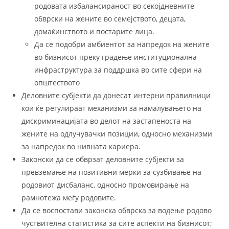
родовата избалансираност во секојдневните
обврски на жените во семејството, децата,
домаќинството и постарите лица.
Да се подобри амбиентот за напредок на жените
во бизнисот преку градење институционална
инфраструктура за поддршка во сите сфери на
општеството
Деловните субјекти да донесат интерни правилници
кои ќе регулираат механизми за намалувањето на
дискриминацијата во делот на застапеноста на
жените на одлучувачки позиции, односно механизми
за напредок во нивната кариера.
Законски да се обврзат деловните субјекти за
превземање на позитивни мерки за сузбивање на
родовиот дисбаланс, односно промовирање на
рамнотежа меѓу родовите.
Да се воспостави законска обврска за водење родово
чуствителна статистика за сите аспекти на бизнисот;