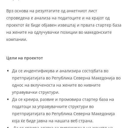
Врз основа на резултатите од анкетниот лист
спроведена е анализа на податоците и на крајот од
проектот ќе биде објавен извештај и првата стартер база
на жените на одлучувачки позиции во македонските
компании.
Цели на проектот
Да се индентификува и анализира состојбата во
претпријатијата во Република Северна Македонија во
однос на вклученоста на жените во нивните
управувачки структури.
Да се креира, развие и промовира стартер база на
податоци за управувачките структури во
претпријатијата во Република Северна Македонија
која ќе биде јавна на нашата веб страна.
Да се креира алатка за вмрежување на жените на