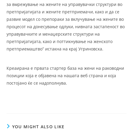
за вмрежување на жените на управувачки структури во
претпријатијата и жените претприемачи, како и да се
развие модел со препораки за вклучување на жените во
процесот на донесување одлуки, нивната застапеност во
управувачките и менаџерските структури на
претпријатијата, како и поттикнување на женското
претприемаштво” истакна на крај Угриновска.
Креаирана е првата стартер база на жени на раководни
позиции која е објавена на нашата веб страна и која
постојано ќе се надополнува.
YOU MIGHT ALSO LIKE