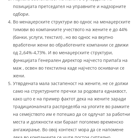
позицијата претседател на управните и надзорните
одбори.
Во менаџерските структури во однос на менаџерските
тимови во компаниите учеството на жените е до 44%
(банки, услуги, текстил) , но во однос на вкупно
вработени жени во обработените компании се движи
од 2,,64%-4,73%. И во менаџерските структури,
функцијата Генерален директор најчесто припаѓа на
маж , освен во текстилна каде најчесто оснивачи се
жени.
Утврдената мала застапеност на жените, не се должи
само на структурните пречки за родовата еднаквост,
како што е на пример фактот дека на жените заради
традиционалната распределба на улогите во рамките
на семејството им е потешко да се одлучат за работни
места и должности кои бараат поголемо временско
ангажирање. Во овој контекст мора да се напомене
дека во компаниите се уште постои суптилно