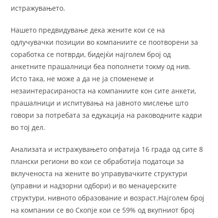
истражувањето.
Нашето предвидување дека жените кои се на
одлучувачки позиции во компаниите се поотворени за
соработка се потврди, бидејќи најголем број од
анкетните прашалници беа пополнети токму од нив.
Исто така, не може а да не ја споменеме и
незаинтерасираноста на компаниите кон сите анкети,
прашалници и испитувања на јавното мислењe што
говори за потребата за едукација на раководните кадри
во тој дел.
Анализата и истражувањето опфатија 16 града од сите 8
плански региони во кои се обработија податоци за
вклученоста на жените во управувачките структури
(управни и надзорни одбори) и во менаџерските
структури, нивното образование и возраст.Најголем број
на компании се во Скопје кои се 59% од вкупниот број