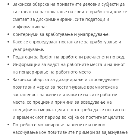
Законска обврска на приватните деловни субјекти да
ги стават на располагање на своите вработени, кои се
сметаат за дискриминирани, сите податоци и
информации за:
Критериуми за вработување и унапредување,
Како се спроведуваат постапките за вработување и
унапредување,
Податоци за бројот на вработени расчленети по род,
Информации за видот на работните места и начинот
на пондерирање на работното место
Законска обврска за дизајнирање и спроведување
позитивни мерки за постигнување врамнотежена
застапеност на жените и мажите на сите работни
места, со прецизни причини за воведување на
специфична мерка, целите што треба да се постигнат
и временскиот период во кој ќе се постигнат целите;
Потребно е мотивирање на жените и нивно
насочување кон позитивните примери за зајакнување