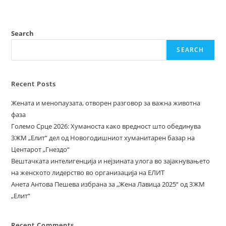
Search
SEARCH
Recent Posts
Жената и менопаузата, отворен разговор за важна животна
фаза
Големо Срце 2026: Хуманоста како вредност што обединува
ЗЖМ „Елит“ дел од Новогодишниот хуманитарен базар на
Центарот „Гнездо“
Вештачката интелигенција и нејзината улога во зајакнувањето
на женското лидерство во организација на ЕЛИТ
Анета Антова Пешева избрана за „Жена Лавица 2025“ од ЗЖМ
„Елит“
Recent Comments