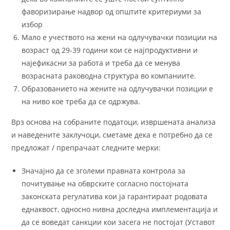
фаворизирање надвор од општите критериуми за
избор
Мало е учеството на жени на одлучувачки позиции на
возраст од 29-39 години кои се најпродуктивни и
најефикасни за работа и треба да се менува
возрасната раководна структура во компаниите.
Образованието на жените на одлучувачки позиции е
на ниво кое треба да се одржува.
Врз основа на собраните податоци, извршената анализа
и наведените заклучоци, сметаме дека е потребно да се
предложат / препрачаат следните мерки:
Значајно да се зголеми правната контрола за
почитување на обврските согласно постојната
законската регулатива кои ја гарантираат родовата
еднаквост, односно нивна доследна имплементација и
да се воведат санкции кои засега не постојат (Уставот