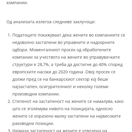
компании.
Од анализата излегоа следниве заклучоци:
Податоците покажуваат дека жените во компаниите се
недоволно застапени во управните и надзорните
одбори. Моменталниот просек од обработените
компании за учеството на жените во управувачките
структури е 28,7%, а треба да достигне до 40% според
европските насоки до 2020 година .Овој просек се
должи пред се на банкарскиот сектор кој беше
најзастапен, осигурителниот и неколку големи
производни компании.
Степенот на застапеност на жените се намалува, како
што се зголемува нивото на позицијата, односно
жените се изразено малку застапени на највисоките
раководни позиции.
Најмала застапеност на жените е утврдена на