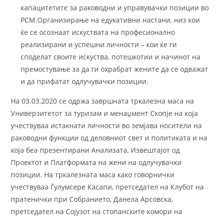
капацитетите за раководни и управувачки позиции во
РСМ.Организирање на едукативни настани, низ кои
ќе се осознаат искуствата на професионално
реализирани и успешни личности – кои ќе ги
споделат своите искуства, потешкотии и начинот на
премостување за да ги охрабрат жените да се одважат
и да прифатат одлучувачки позиции.
На 03.03.2020 се одржа завршната тркалезна маса на
Универзитетот за туризам и менаџмент Скопје на која
учествуваа истакнати личности во зeмјава носители на
раководни функции од деловниот свет и политиката и на
која беа презентирани Анализата, Извештајот од
Проектот и Платформата на жени на одлучувачки
позиции. На тркалезната маса како говорнички
учествуваа Ѓулумсере Касапи, претседател на Клубот на
пратенички при Собранието, Данела Арсовска,
претседател на Сојузот на стопанските комори на