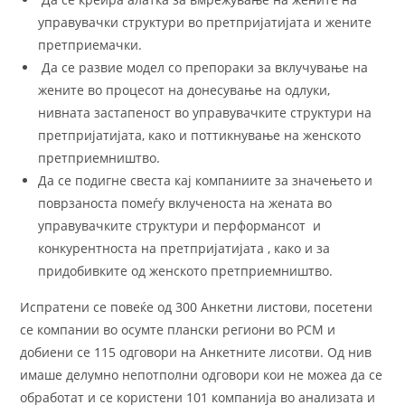
управувачки структури во претпријатијата и жените
претприемачки.
Да се развие модел со препораки за вклучување на
жените во процесот на донесување на одлуки,
нивната застапеност во управувачките структури на
претпријатијата, како и поттикнување на женското
претприемништво.
Да се подигне свеста кај компаниите за значењето и
поврзаноста помеѓу вклученоста на жената во
управувачките структури и перформансот и
конкурентноста на претпријатијата , како и за
придобивките од женското претприемништво.
Испратени се повеќе од 300 Анкетни листови, посетени
се компании во осумте плански региони во РСМ и
добиени се 115 одговори на Анкетните лисотви. Од нив
имаше делумно непотполни одговори кои не можеа да се
обработат и се користени 101 компанија во анализата и