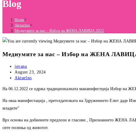
Blog
Home
>
Aktuelno
>
Медиумите за нас – Избор на ЖЕНА ЛАВИЦА 2022
Медиумите за нас – Избор на ЖЕНА ЛАВИЦ
Post
jovana
author:
Post
August 23, 2024
published:
Post
Aktuelno
category:
На 06.12.2022 се одржа традиционалната мананифестција Избор на ЖЕ
На оваа манифестација , претседателката на Здружението Елит даде Изв
младите“
Врз основа на добиените предлози и гласови , Признанието ЖЕНА ЛАВИ
сите полиња од животот.