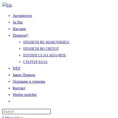
Skip
to
Активности
content
За Нас
Настани
Проекти
ПРОЕКТИ ВО МАКЕДОНИЈА
ПРОЕКТИ ВО СВЕТОТ
ПОТПРИ СЕ НА МЛАДИТЕ
СТАРТЕР БАЗА
WEF
Јавни Повици
Основачи и членови
Контакт
Weglot switcher
Toggle
website
search