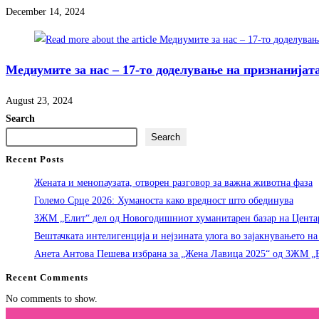
December 14, 2024
Медиумите за нас – 17-то доделување на признанијата
August 23, 2024
Search
Search
Recent Posts
Жената и менопаузата, отворен разговор за важна животна фаза
Големо Срце 2026: Хуманоста како вредност што обединува
ЗЖМ „Елит“ дел од Новогодишниот хуманитарен базар на Цента
Вештачката интелигенција и нејзината улога во зајакнувањето н
Анета Антова Пешева избрана за „Жена Лавица 2025“ од ЗЖМ „
Recent Comments
No comments to show.