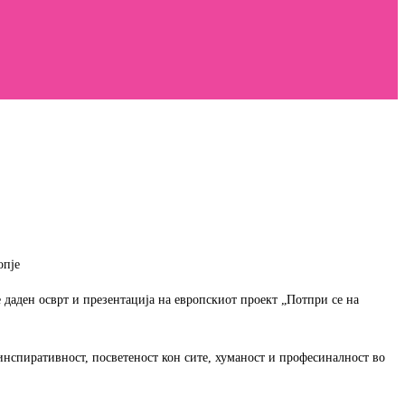
опје
 даден осврт и презентација на европскиот проект „Потпри се на
нспиративност, посветеност кон сите, хуманост и професиналност во