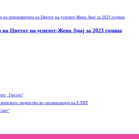
 на Цветот на успехот-Жена Змај за 2023 година
рот „Гнездо“
а женското лидерство во организација на ЕЛИТ
Елит“