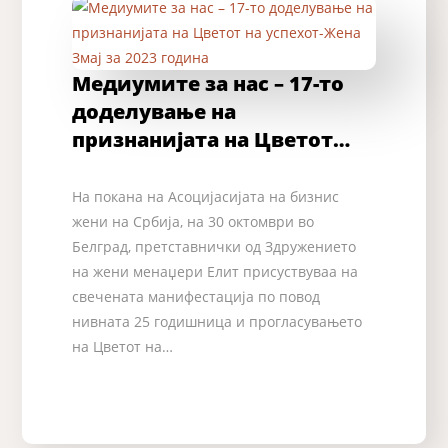
Медиумите за нас – 17-то
доделување на
признанијата на Цветот…
На покана на Асоцијасијата на бизнис
жени на Србија, на 30 октомври во
Белград, претставнички од Здружението
на жени менаџери Елит присуствуваа на
свечената манифестација по повод
нивната 25 годишница и прогласувањето
на Цветот на…