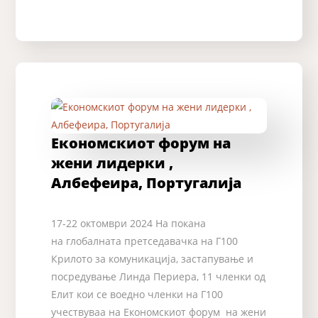
Економскиот форум на
жени лидерки ,
Албефеира, Португалија
17-22 октомври 2024 На покана
на глобалната претседавачка на Г100
Крилото за комуникација, застапување и
посредување Линда Периера, 11 членки од
Елит кои се воедно членки на Г100
учествуваа на Економскиот форум на жени