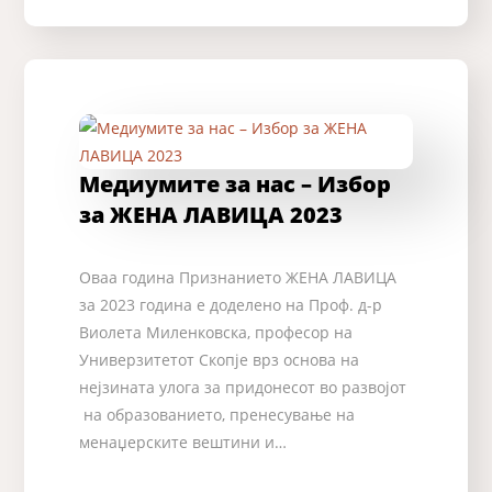
Медиумите за нас – Избор
за ЖЕНА ЛАВИЦА 2023
Оваа година Признанието ЖЕНА ЛАВИЦА
за 2023 година е доделено на Проф. д-р
Виолета Миленковска, професор на
Универзитетот Скопје врз основа на
нејзината улога за придонесот во развојот
на образованието, пренесување на
менаџерските вештини и…