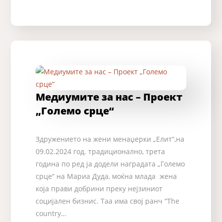
Медиумите за нас – Проект
„Големо срце“
Здружението на жени менаџерки „Елит“,на
09.02.2024 год. традиционално, трета
година по ред ја додели наградата „Големо
срце“ на Мариа Дуда, моќна млада жена
која прави добрини преку нејзиниот
социјален бизнис. Таа има свој ранч “The
country…