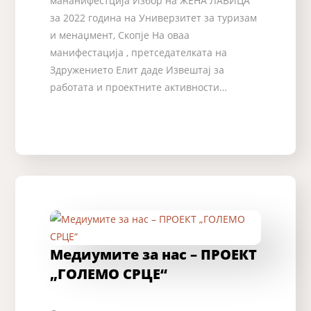
мананифестција Избор на ЖЕНА ЛАВИЦА
за 2022 година на Универзитет за туризам
и менаџмент, Скопје На оваа
манифестација , претседателката на
Здружението Елит даде Извештај за
работата и проектните активности…
Медиумите за нас – ПРОЕКТ
„ГОЛЕМО СРЦЕ“