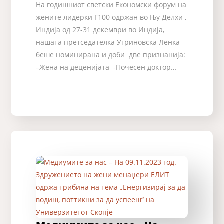
На годишниот светски Економски форум на
жените лидерки Г100 одржан во Њу Делхи ,
Индија од 27-31 декември во Индија,
нашата претседателка Угриновска Ленка
беше номинирана и доби две признанија:
–Жена на деценијата -Пoчесен доктор…