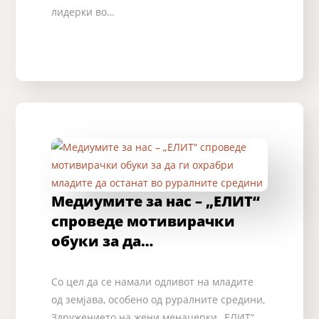
лидерки во…
Медиумите за нас – „ЕЛИТ“
спроведе мотивирачки
обуки за да…
Со цел да се намали одливот на младите
од земјава, особено од руралните средини,
Здружението на жени менаџерки „ЕЛИТ“,