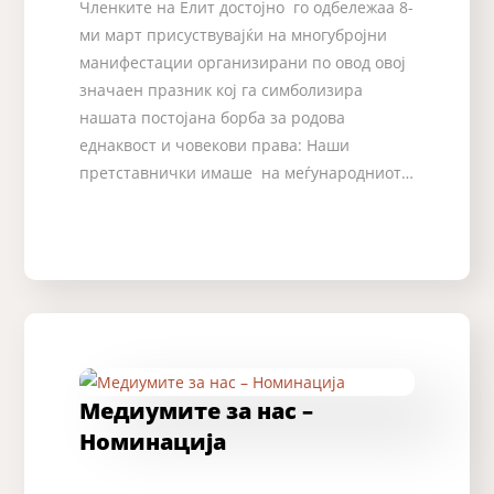
Членките на Елит достојно го одбележаа 8-
ми март присуствувајќи на многубројни
манифестации организирани по овод овој
значаен празник кој га симболизира
нашата постојана борба за родова
еднаквост и човекови права: Наши
претставнички имаше на меѓународниот…
Медиумите за нас –
Номинација