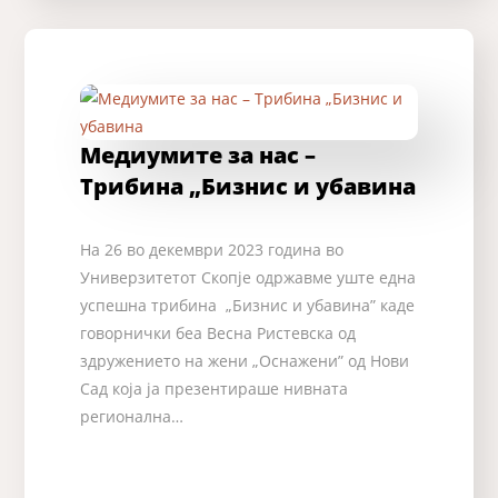
Медиумите за нас –
Трибина „Бизнис и убавина
На 26 во декември 2023 година во
Универзитетот Скопје одржавме уште една
успешна трибина „Бизнис и убавина” каде
говорнички беа Весна Ристевска од
здружението на жени „Оснажени” од Нови
Сад која ја презентираше нивната
регионална…