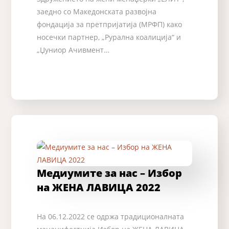
заедно со Македонската развојна
фондација за претпријатија (МРФП) како
носечки партнер, „Рурална коалиција“ и
„Џуниор Ачивмент…
Медиумите за нас – Избор
на ЖЕНА ЛАВИЦА 2022
На 06.12.2022 се одржа традиционалната