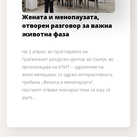
Жената и менопаузата,
отворен разговор за важна
животна фаза
На 2 април, во просториите на
Граѓанскиот ресурсен центар во Скопје, во
организација на ЕЛИТ – здружение на
жени менаџери, се одржа интерактивната
трибина „Жената и менопаузата“.
Настанот отвори значајна тема за која сè
уште…