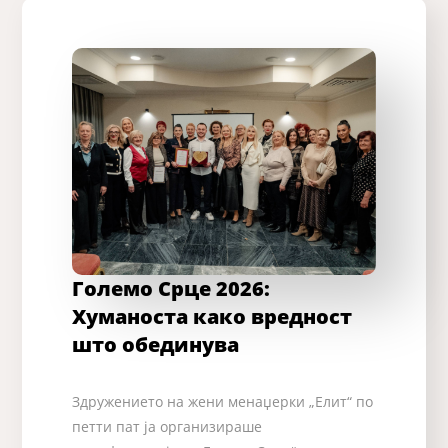
Големо Срце 2026:
Хуманоста како вредност
што обединува
Здружението на жени менаџерки „Елит“ по
петти пат ја организираше