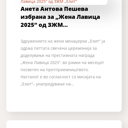
Анета Антова Пешева
избрана за „Жена Лавица
2025“ од ЗЖМ…
Здружението на жени менаџерки „Елит“ ја
одржа петтата свечена церемонија за
доделување на престижната награда
„Жена Лавица 2025“, во рамки на месецот
посветен на претприемништвото.
Настанот е во согласност со мисијата на
„Елит“– унапредување на…