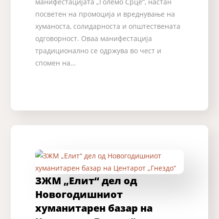
манифестацијата „Големо Срце“, настан
посветен на промоција и вреднување на
хуманоста, солидарноста и општествената
одговорност. Оваа манифестација
традиционално се одржува во чест и
спомен на…
ЗЖМ „Елит“ дел од
Новогодишниот
хуманитарен базар на