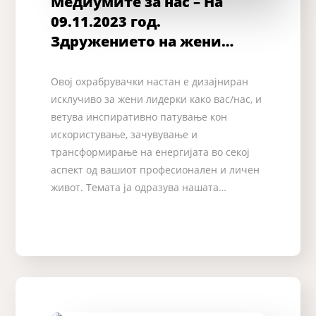
Медиумите за нас – На
09.11.2023 год.
Здружението на жени…
Овој охрабрувачки настан е дизајниран
исклучиво за жени лидерки како вас/нас, и
ветува инспиративно патување кон
искористување, зачувување и
трансформирање на енергијата во секој
аспект од вашиот професионален и личен
живот. Темата ја одразува нашата…