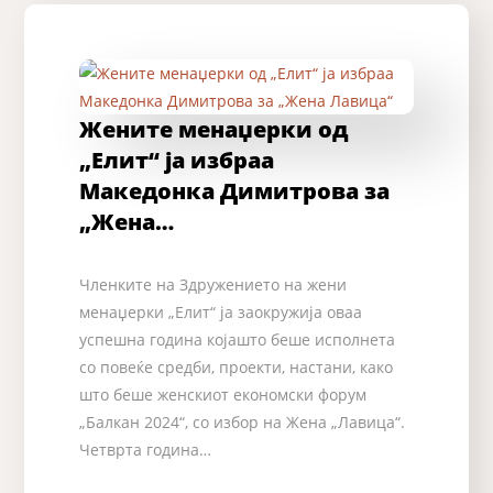
Жените менаџерки од
„Елит“ ја избраа
Македонка Димитрова за
„Жена…
Членките на Здружението на жени
менаџерки „Елит“ ја заокружија оваа
успешна година којашто беше исполнета
со повеќе средби, проекти, настани, како
што беше женскиот економски форум
„Балкан 2024“, со избор на Жена „Лавица“.
Четврта година…